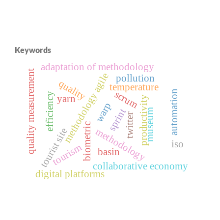
Keywords
adaptation of methodology
quality measurement
methodology agile
pollution
quality
temperature
automation
scrum
efficiency
yarn
productivity
warp
sprint
museum
twitter
biometric
methodology
tourist site
iso
tourism
basin
collaborative economy
digital platforms