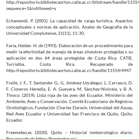
http://repositorio.bibliotecaorton.catie.ac.cr/bitstream/handle/11
sequence=1&isAllowed=y
Echamendi, P. (2001). La capacidad de carga turística. Aspectos
conceptuales y normas de aplicación. Anales de Geografía de la
Universidad Complutense, 21(11), 11-30.
Faria, Helder. H. de (1993). Elaboración de un procedimiento para
medir la efectividad de manejo de áreas silvestres protegidas y su
aplicación en dos 64 áreas protegidas de Costa Rica. CATIE.
Turrialba, Costa Rica. Recuperado de
http://repositorio.bibliotecaorton.catie.ac.cr/handle/11554/4947
Freile, J. F., T. Santander G., G. Jiménez-Uzcátegui, L. Carrasco, D.
F. Cisneros Heredia, E. A. Guevara, M. Sánchez-Nivicela. y B. A.
Tinoco. (2019). Lista roja de las aves del Ecuador. Ministerio del
Ambiente, Aves y Conservación. Comité Ecuatoriano de Registros
Ornitológicos, Fundación Charles Darwin, Universidad del Azuay,
Red Aves Ecuador y Universidad San Francisco de Quito. Quito,
Ecuador.
Freemeteo.ec (2020). Quito – Historial meteorológico diario.
Recuperado de https://freemeteo.ec/