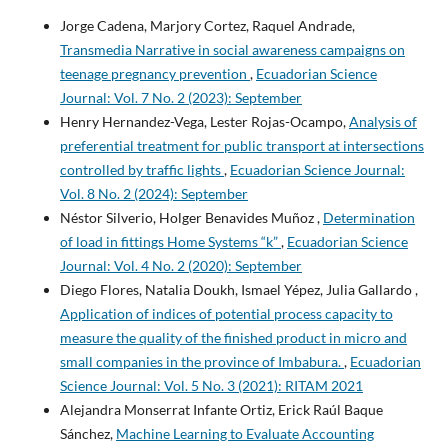
Jorge Cadena, Marjory Cortez, Raquel Andrade,
Transmedia Narrative in social awareness campaigns on
teenage pregnancy prevention
,
Ecuadorian Science
Journal: Vol. 7 No. 2 (2023): September
Henry Hernandez-Vega, Lester Rojas-Ocampo,
Analysis of
preferential treatment for public transport at intersections
controlled by traffic lights
,
Ecuadorian Science Journal:
Vol. 8 No. 2 (2024): September
Néstor Silverio, Holger Benavides Muñoz ,
Determination
of load in fittings Home Systems “k”
,
Ecuadorian Science
Journal: Vol. 4 No. 2 (2020): September
Diego Flores, Natalia Doukh, Ismael Yépez, Julia Gallardo ,
Application of indices of potential process capacity to
measure the quality of the finished product in micro and
small companies in the province of Imbabura.
,
Ecuadorian
Science Journal: Vol. 5 No. 3 (2021): RITAM 2021
Alejandra Monserrat Infante Ortiz, Erick Raúl Baque
Sánchez,
Machine Learning to Evaluate Accounting