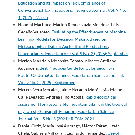
Education and its Impact on Tax Compliance of
Conventional Taxi
,
Ecuadorian Science Journal: Vol. 9 No.
1 (2025): March
Nahomi Machuca, Marlon Renne Navia Mendoza, Luis
Cedeño Valarezo,
Evaluating the Effectiveness of Machine
Learning Models for Decision-Making Based on
Meteorological Data in Agricultural Production
,
Ecuadorian Science Journal: Vol. 9 No. 2 (2025): September
Marlon Mauricio Moposita-Tonato, Alberto Arellano-
Aucancela,
Best Practices Guide for Cybersecurity in
RouterOS UsingContainers
,
Ecuadorian Science Journal:
Vol. 9 No. 2 (2025): September
Marcos Vera Morales, Jaime Naranjo Morán, Madeleine
Calle Delgado, Andrea Pino Acosta,
Rapid ecological
assessment for responsible mountain biking in the tropical
dry forest, Guayaquil, Ecuador
,
Ecuadorian Science
Journal: Vol. 5 No. 3 (2021): RITAM 2021
Daniel Ortiz, María José Anrango, Héctor Pérez, Lizeth
Chela, Gabriela Villagrán, Leonardo Fernandez ,
Use of