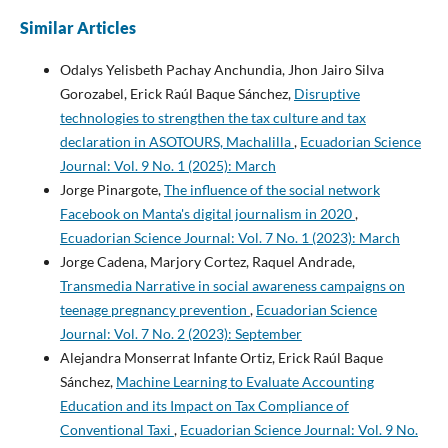
Similar Articles
Odalys Yelisbeth Pachay Anchundia, Jhon Jairo Silva
Gorozabel, Erick Raúl Baque Sánchez,
Disruptive
technologies to strengthen the tax culture and tax
declaration in ASOTOURS, Machalilla
,
Ecuadorian Science
Journal: Vol. 9 No. 1 (2025): March
Jorge Pinargote,
The influence of the social network
Facebook on Manta's digital journalism in 2020
,
Ecuadorian Science Journal: Vol. 7 No. 1 (2023): March
Jorge Cadena, Marjory Cortez, Raquel Andrade,
Transmedia Narrative in social awareness campaigns on
teenage pregnancy prevention
,
Ecuadorian Science
Journal: Vol. 7 No. 2 (2023): September
Alejandra Monserrat Infante Ortiz, Erick Raúl Baque
Sánchez,
Machine Learning to Evaluate Accounting
Education and its Impact on Tax Compliance of
Conventional Taxi
,
Ecuadorian Science Journal: Vol. 9 No.