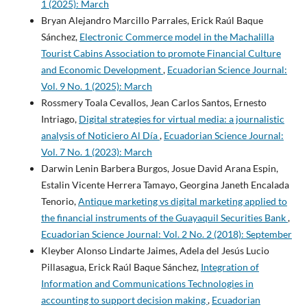
1 (2025): March
Bryan Alejandro Marcillo Parrales, Erick Raúl Baque
Sánchez,
Electronic Commerce model in the Machalilla
Tourist Cabins Association to promote Financial Culture
and Economic Development
,
Ecuadorian Science Journal:
Vol. 9 No. 1 (2025): March
Rossmery Toala Cevallos, Jean Carlos Santos, Ernesto
Intriago,
Digital strategies for virtual media: a journalistic
analysis of Noticiero Al Día
,
Ecuadorian Science Journal:
Vol. 7 No. 1 (2023): March
Darwin Lenin Barbera Burgos, Josue David Arana Espin,
Estalin Vicente Herrera Tamayo, Georgina Janeth Encalada
Tenorio,
Antique marketing vs digital marketing applied to
the financial instruments of the Guayaquil Securities Bank
,
Ecuadorian Science Journal: Vol. 2 No. 2 (2018): September
Kleyber Alonso Lindarte Jaimes, Adela del Jesús Lucio
Pillasagua, Erick Raúl Baque Sánchez,
Integration of
Information and Communications Technologies in
accounting to support decision making
,
Ecuadorian