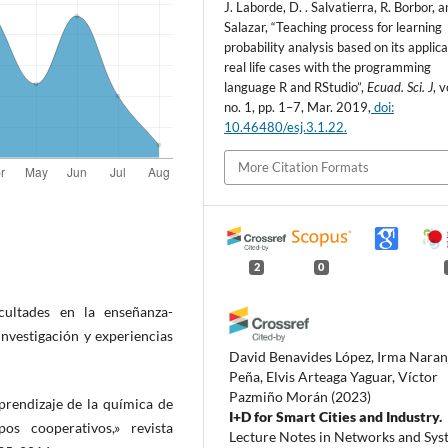
J. Laborde, D. . Salvatierra, R. Borbor, a
Salazar, “Teaching process for learning
probability analysis based on its applica
real life cases with the programming
language R and RStudio”,
Ecuad. Sci. J
, v
no. 1, pp. 1–7, Mar. 2019,
doi:
10.46480/esj.3.1.22.
More Citation Formats
2
0
cultades en la enseñanza-
investigación y experiencias
David Benavides López, Irma Naran
Peña, Elvis Arteaga Yaguar, Víctor
Pazmiño Morán
(2023)
aprendizaje de la química de
I+D for Smart Cities and Industry.
s cooperativos,» revista
Lecture Notes in Networks and Sys