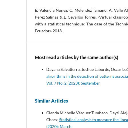
E. Valencia Nunez, C. Melendez Tamano, A. Valle Alv
Perez Salinas & L. Cevallos Torres, «Virtual classr
with a statistical technique: The case of the Tech
Ecuador,» 2018.
Most read articles by the same author(s)
Dayana Salvatierra, Joshue Laborde, Oscar Le
algorithms in the detection of patterns associ
Vol. 7 No. 2 (2023): September
Similar Articles
Glenda Michelle Vásquez Tumbaco, Daysi Ale
Choez,
Statistical analysis to measure the lin
(2020): March