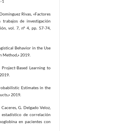
1-1
z Domínguez Rivas, «Factores
trabajos de investigación
ón, vol. 7, nº 4, pp. 57-74,
gistical Behavior in the Use
n Method,» 2019.
: Project-Based Learning to
 2019.
obabilistic Estimates in the
ucts,» 2019.
n Caceres, G. Delgado Veloz,
 estadístico de correlación
emoglobina en pacientes con