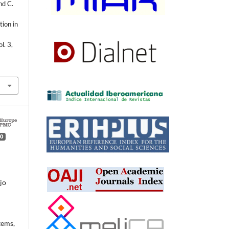
nd C.
tion in
ol. 3,
0
jo
tems,