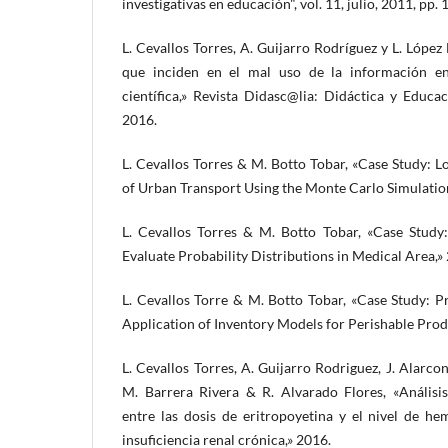
investigativas en educación", vol. 11, julio, 2011, pp. 
L. Cevallos Torres, A. Guijarro Rodríguez y L. Lópe
que inciden en el mal uso de la información en 
científica,» Revista Didasc@lia: Didáctica y Educaci
2016.
L. Cevallos Torres & M. Botto Tobar, «Case Study: Lo
of Urban Transport Using the Monte Carlo Simulatio
L. Cevallos Torres & M. Botto Tobar, «Case Study
Evaluate Probability Distributions in Medical Area,»
L. Cevallos Torre & M. Botto Tobar, «Case Study: Pr
Application of Inventory Models for Perishable Prod
L. Cevallos Torres, A. Guijarro Rodriguez, J. Alarco
M. Barrera Rivera & R. Alvarado Flores, «Análisis
entre las dosis de eritropoyetina y el nivel de h
insuficiencia renal crónica,» 2016.