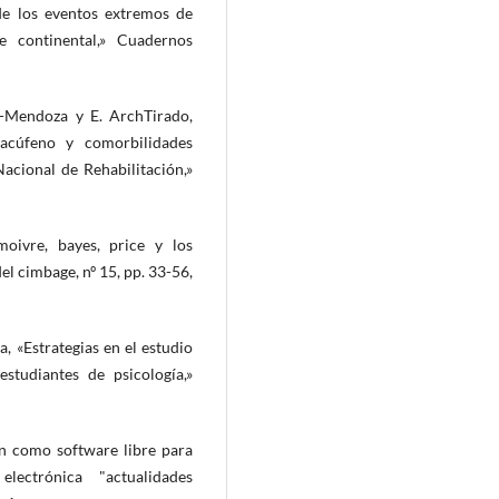
 de los eventos extremos de
e continental,» Cuadernos
o-Mendoza y E. ArchTirado,
 acúfeno y comorbilidades
Nacional de Rehabilitación,»
oivre, bayes, price y los
el cimbage, nº 15, pp. 33-56,
a, «Estrategias en el estudio
studiantes de psicología,»
ón como software libre para
lectrónica "actualidades