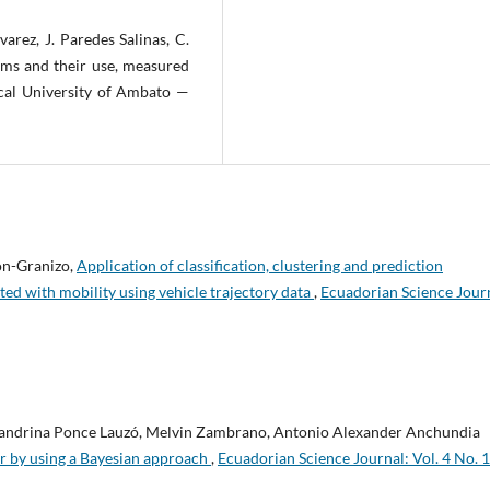
arez, J. Paredes Salinas, C.
ooms and their use, measured
nical University of Ambato —
ón-Granizo,
Application of classification, clustering and prediction
ated with mobility using vehicle trajectory data
,
Ecuadorian Science Jour
jandrina Ponce Lauzó, Melvin Zambrano, Antonio Alexander Anchundia
ear by using a Bayesian approach
,
Ecuadorian Science Journal: Vol. 4 No. 1