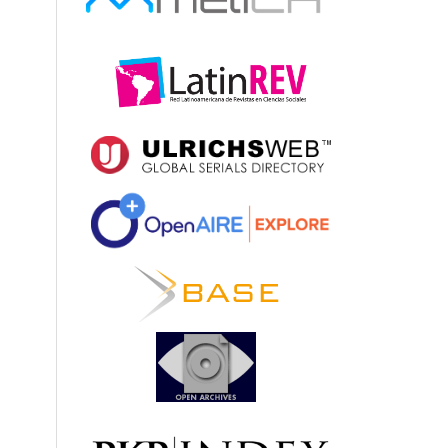
es
)
tems,