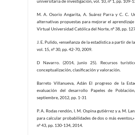
universitaria de investigación, vol. 10, nº 1, pp. 109-
M. A. Osorio Angarita, A. Suárez Parra y C. C. U
alternativas propuestas para mejorar el aprendizaje 
Virtual Universidad Católica del Norte, nº 38, pp. 12
J. E. Pulido, «enseñanza de la estadística a partir de l
vol. 15, nº 30, pp. 42-70, 2009.
D Navarro. (2014, junio 25). Recursos turístico
conceptualización, clasificación y valoración.
Barreto Villanueva, Adán El progreso de la Estad
evaluación del desarrollo Papeles de Población,
septiembre, 2012, pp. 1-31
P. A. Rodas rendón, l. M. Ospina gutiérrez y a. M. La
para calcular probabilidades de dos o más eventos,» s
nº 43, pp. 130-134, 2014.