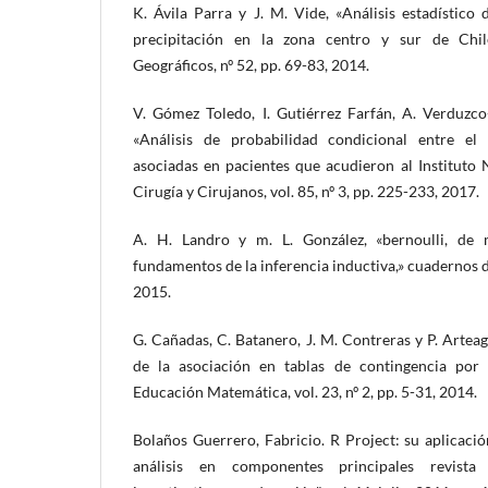
K. Ávila Parra y J. M. Vide, «Análisis estadístico
precipitación en la zona centro y sur de Chil
Geográficos, nº 52, pp. 69-83, 2014.
V. Gómez Toledo, I. Gutiérrez Farfán, A. Verduzc
«Análisis de probabilidad condicional entre el
asociadas en pacientes que acudieron al Instituto 
Cirugía y Cirujanos, vol. 85, nº 3, pp. 225-233, 2017.
A. H. Landro y m. L. González, «bernoulli, de m
fundamentos de la inferencia inductiva,» cuadernos d
2015.
G. Cañadas, C. Batanero, J. M. Contreras y P. Arteag
de la asociación en tablas de contingencia por e
Educación Matemática, vol. 23, nº 2, pp. 5-31, 2014.
Bolaños Guerrero, Fabricio. R Project: su aplicaci
análisis en componentes principales revista e