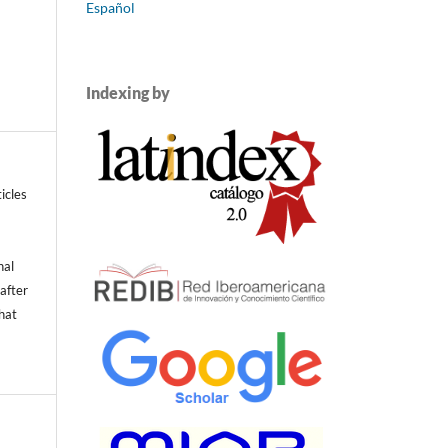
Español
Indexing by
icles
nal
 after
that