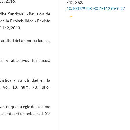
135, 2016.
512, 362.
10.1007/978-3-031-11295-9_27
ribe Sandoval, «Revisión de
de la Probabilidad,» Revista
7-142, 2013.
Irma Naranjo Peña, David Benavid
López, Héctor Lara Gavilanez
(2023
a actitud del alumno,» laurus,
I+D for Smart Cities and Industry.
Lecture Notes in Networks and Sys
512, 352.
10.1007/978-3-031-11295-9_26
s y atractivos turísticos:
ística y su utilidad en la
 vol. 18, núm. 73, julio-
nzas duque, «regla de la suma
cientia et technica, vol. Xv,