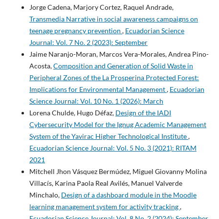
Jorge Cadena, Marjory Cortez, Raquel Andrade,
Transmedia Narrative in social awareness campaigns on
teenage pregnancy prevention
,
Ecuadorian Science
Journal: Vol. 7 No. 2 (2023): September
Jaime Naranjo-Moran, Marcos Vera-Morales, Andrea Pino-
Acosta,
Composition and Generation of Solid Waste in
Peripheral Zones of the La Prosperina Protected Forest:
Implications for Environmental Management
,
Ecuadorian
Science Journal: Vol. 10 No. 1 (2026): March
Lorena Chulde, Hugo Défaz,
Design of the IADI
Cybersecurity Model for the Ignug Academic Management
System of the Yavirac Higher Technological Institute
,
Ecuadorian Science Journal: Vol. 5 No. 3 (2021): RITAM
2021
Mitchell Jhon Vásquez Bermúdez, Miguel Giovanny Molina
Villacís, Karina Paola Real Avilés, Manuel Valverde
Minchalo,
Design of a dashboard module in the Moodle
learning management system for activity tracking
,
Ecuadorian Science Journal: Vol. 8 No. 2 (2024): September