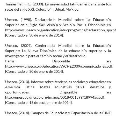
Tunnermann, C. (2003). La universidad latinoamericana ante los
retos del siglo XXI, Coleccio´ n Udual, Me´xico.
Unesco. (1998). Declaracio´n Mundial sobre La Educacio´n
Superior en el Siglo XXI: Visio´n y Accio´n, Par´ıs. Disponible en
http://www.unesco.org/education/educprog/wche/declaration_spa.h
[Consultado el 30 de enero de 2014].
Unesco. (2009). Conferencia Mundial sobre la Educacio´n
Superior: La Nueva Dina´mica de la educacio´n superior y la
investigacio´n para el cambio social y el desarrollo,
Par´ıs. Disponible en
http://www.unesco.org/education/WCHE2009/comunicado_es.pdf.
[Consultado el 30 de enero de 2014].
Unesco. (2010). Informe sobre tendencias sociales y educativas en
Ame´rica Latina: Metas educativas 2021: desaf´ıos y
oportunidades. Disponible en
http://unesdoc.unesco.org/images/0018/001899/189945s.pdf.
[Consultado el 18 de septiembre de 2014].
Unesco. (2014). Campos de Educacio´n y Capacitacio´n de la CINE