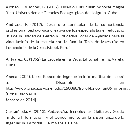
Alonso, L. y Torres, G. (2002). Disen˜o Curricular. Soporte magne
´tico. Universidad de Ciencias Pedago´ gicas de Holgu´ın. Cuba.
Andrade, E. (2012). Desarrollo curricular de la competencia
profesional pedago´gica creativa de los especialistas en educacio
´n I de la unidad de Gestio´n Educativa Local de Ayabaca para la
vinculacio´n de la escuela con la familia. Tesis de Maestr´ıa en
Educacio´ n de la Creatividad. Peru´ .
A´ lvarez, C. (1992) La Escuela en la Vida, Editorial Fe´ liz Varela.
Cuba.
Aneca (2004). Libro Blanco de Ingenier´ıa Informa´tica de Espan˜
a, Dispoible en
http://www.aneca.es/var/media/150388/libroblanco_jun05_informat
[Consultado el 20
febrero de 2014].
Castan˜ eda, A. (2013). Pedagog´ıa, Tecnolog´ıas Digitales y Gestio
´n de la Informacio´n y el Conocimiento en la Ensen˜ anza de la
Ingenier´ıa. Editorial F´ elix Varela. Cuba.