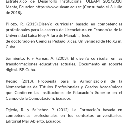
Estrate´gico de Desarrollo Institucional ULEAM 20172020,
Manta, Ecuador https://www.uleam.edu.ec [Consultado el 3 Julio
de 2018].
Pilozo, R. (2015).Disen˜o curricular basado en competencias
profesionales para la carrera de Licenciatura en Econom´ıa de la
Universidad Laica Eloy Alfaro de Manab´ı., Tesis
de doctorado en Ciencias Pedago´ gicas. Universidad de Holgu´ın.
Cuba.
Sarmiento, F. y Vargas, A. (2003). El disen˜o curricular en las
transformaciones educativas actuales. Documento en soporte
digital. ISP. Cuba.
Recsic (2013). Propuesta para la Armonizacio´n de la
Nomenclatura de T´ıtulos Profesionales y Grados Acade´micos
que Confieren las Instituciones de Educacio´n Superior en el
Campo de la Computacio´n, Ecuador.
Tejeda, R. y Sa´nchez, P. (2012). La Formacio´n basada en
competencias profesionales en los contextos universitarios.
Editorial Mar Abierto. Ecuador.