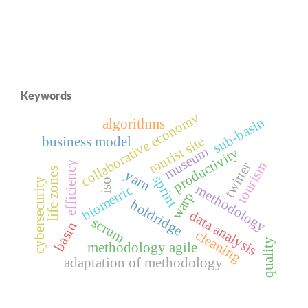
Keywords
collaborative economy
sub-basin
algorithms
tourist site
business model
museum
productivity
efficiency
tourism
twitter
life zones
yarn
sprint
cybersecurity
iso
methodology
biometric
warp
holdridge
data analysis
scrum
basin
cleaning
quality
methodology agile
adaptation of methodology