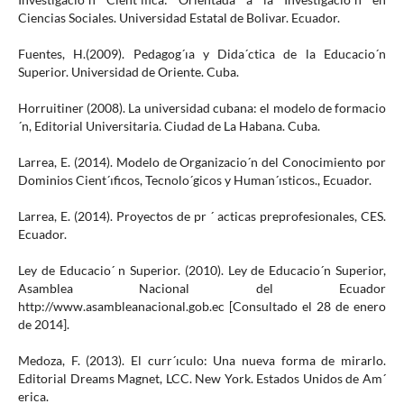
Ciencias Sociales. Universidad Estatal de Bolivar. Ecuador.
Fuentes, H.(2009). Pedagog´ıa y Dida´ctica de la Educacio´n
Superior. Universidad de Oriente. Cuba.
Horruitiner (2008). La universidad cubana: el modelo de formacio
´n, Editorial Universitaria. Ciudad de La Habana. Cuba.
Larrea, E. (2014). Modelo de Organizacio´n del Conocimiento por
Dominios Cient´ıficos, Tecnolo´gicos y Human´ısticos., Ecuador.
Larrea, E. (2014). Proyectos de pr ´ acticas preprofesionales, CES.
Ecuador.
Ley de Educacio´ n Superior. (2010). Ley de Educacio´n Superior,
Asamblea Nacional del Ecuador
http://www.asambleanacional.gob.ec [Consultado el 28 de enero
de 2014].
Medoza, F. (2013). El curr´ıculo: Una nueva forma de mirarlo.
Editorial Dreams Magnet, LCC. New York. Estados Unidos de Am´
erica.