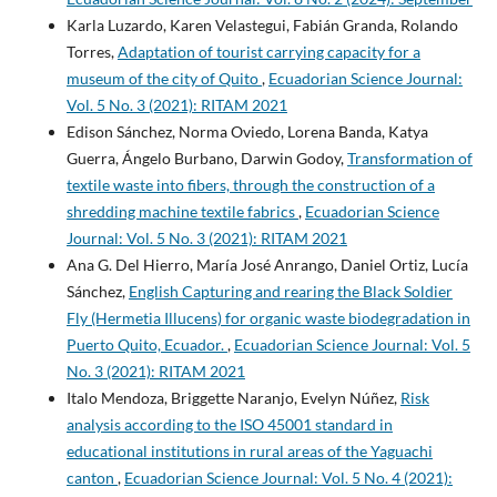
Karla Luzardo, Karen Velastegui, Fabián Granda, Rolando
Torres,
Adaptation of tourist carrying capacity for a
museum of the city of Quito
,
Ecuadorian Science Journal:
Vol. 5 No. 3 (2021): RITAM 2021
Edison Sánchez, Norma Oviedo, Lorena Banda, Katya
Guerra, Ángelo Burbano, Darwin Godoy,
Transformation of
textile waste into fibers, through the construction of a
shredding machine textile fabrics
,
Ecuadorian Science
Journal: Vol. 5 No. 3 (2021): RITAM 2021
Ana G. Del Hierro, María José Anrango, Daniel Ortiz, Lucía
Sánchez,
English Capturing and rearing the Black Soldier
Fly (Hermetia Illucens) for organic waste biodegradation in
Puerto Quito, Ecuador.
,
Ecuadorian Science Journal: Vol. 5
No. 3 (2021): RITAM 2021
Italo Mendoza, Briggette Naranjo, Evelyn Núñez,
Risk
analysis according to the ISO 45001 standard in
educational institutions in rural areas of the Yaguachi
canton
,
Ecuadorian Science Journal: Vol. 5 No. 4 (2021):