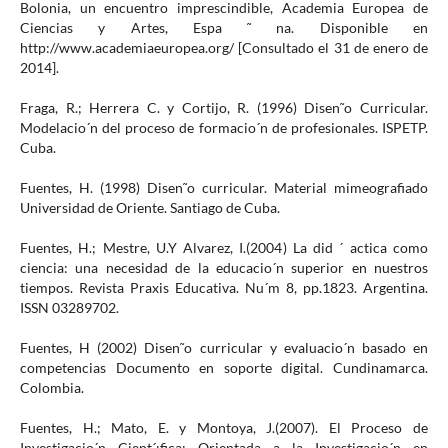
Bolonia, un encuentro imprescindible, Academia Europea de
Ciencias y Artes, Espa ˜ na. Disponible en
http://www.academiaeuropea.org/ [Consultado el 31 de enero de
2014].
Fraga, R.; Herrera C. y Cortijo, R. (1996) Disen˜o Curricular.
Modelacio´n del proceso de formacio´n de profesionales. ISPETP.
Cuba.
Fuentes, H. (1998) Disen˜o curricular. Material mimeografiado
Universidad de Oriente. Santiago de Cuba.
Fuentes, H.; Mestre, U.Y Alvarez, I.(2004) La did ´ actica como
ciencia: una necesidad de la educacio´n superior en nuestros
tiempos. Revista Praxis Educativa. Nu´m 8, pp.1823. Argentina.
ISSN 03289702.
Fuentes, H (2002) Disen˜o curricular y evaluacio´n basado en
competencias Documento en soporte digital. Cundinamarca.
Colombia.
Fuentes, H.; Mato, E. y Montoya, J.(2007). El Proceso de
Investigacio´n Cient´ıfica: Orientada a la Investigacio´n en