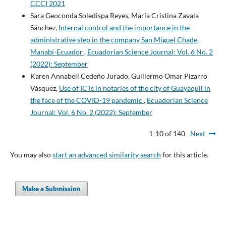
CCCI 2021
Sara Geoconda Soledispa Reyes, María Cristina Zavala
Sánchez,
Internal control and the importance in the
administrative step in the company San Miguel Chade,
Manabí-Ecuador
,
Ecuadorian Science Journal: Vol. 6 No. 2
(2022): September
Karen Annabell Cedeño Jurado, Guillermo Omar Pizarro
Vásquez,
Use of ICTs in notaries of the city of Guayaquil in
the face of the COVID-19 pandemic
,
Ecuadorian Science
Journal: Vol. 6 No. 2 (2022): September
1-10 of 140
Next
You may also
start an advanced similarity search
for this article.
Make a Submission