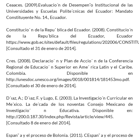
Ceaaces. (2009).Evaluacio´n de Desempen˜o Institucional de las
Universidades y Escuelas Polite´cnicas del Ecuador: Mandato
Constituyente No. 14., Ecuador.
Constitucio´ n de la Repu´ blica del Ecuador. (2008). Constitucio´n
de la Repu´blica del Ecuador, Ecuador
https://www.gob.ec/sites/default/files/regulations/202006/CONS
[Consultado el 31 de enero de 2014].
Cres. (2008). Declaracio´ n y Plan de Accio´ n de la Conferencia
Regional de Educacio´ n Superior en Ame´ rica Latin y el Caribe.
Colombia. Disponible en
http://unesdoc.unesco.org/images/0018/001814/181453mo.pdf.
[Consultado el 30 de enero de 2014].
D´ıaz, A.; D´ıaz, F. y Lugo, E. (2003). La Investigacio´n Curricular en
Me´xico. La de´cada de los noventas Consejo Mexicano de
Investigacio´ n Educativa. Disponible en:
http://200.0.187.30/index.php/Revista/article/view/445.
[Consultado 8 de enero del 2014].
Espan˜ a y el proceso de Bolonia. (2011). CEspan˜ a y el proceso de